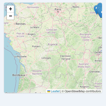
+
−
Leaflet
|
© OpenStreetMap contributors