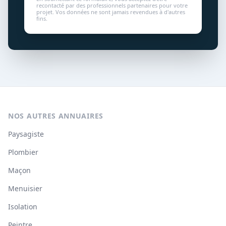
recontacté par des professionnels partenaires pour votre
projet. Vos données ne sont jamais revendues à d'autres
fins.
NOS AUTRES ANNUAIRES
Paysagiste
Plombier
Maçon
Menuisier
Isolation
Peintre