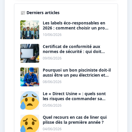
📰 Derniers articles
Les labels éco-responsables en
2026 : comment choisir un pro
« vert » ?
10/06/2026
Certificat de conformité aux
normes de sécurité : qui doit
vous le délivrer ?
09/06/2026
Pourquoi un bon pisciniste doit-il
aussi être un peu électricien et
plombier ?
08/06/2026
Le « Direct Usine » : quels sont
les risques de commander sa
piscine sans installateur ?
05/06/2026
Quel recours en cas de liner qui
plisse dès la première année ?
04/06/2026