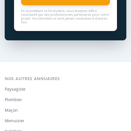
En soumettant ce formulaire, vous acceptez d'être
recontacté par des professionnels partenaires pour votre
projet. Vos données ne sont jamais revendues à d'autres
fins.
NOS AUTRES ANNUAIRES
Paysagiste
Plombier
Maçon
Menuisier