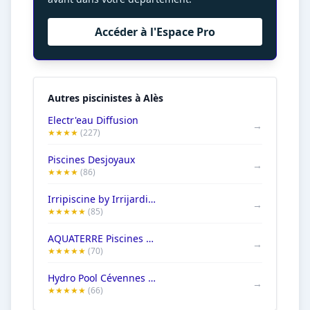
Accéder à l'Espace Pro
Autres piscinistes à Alès
Electr'eau Diffusion
→
★★★★
(227)
Piscines Desjoyaux
→
★★★★
(86)
Irripiscine by Irrijardin Alès
→
★★★★★
(85)
AQUATERRE Piscines et spas - MAGILINE
→
★★★★★
(70)
Hydro Pool Cévennes - PISCINES HydroSud Alès
→
★★★★★
(66)