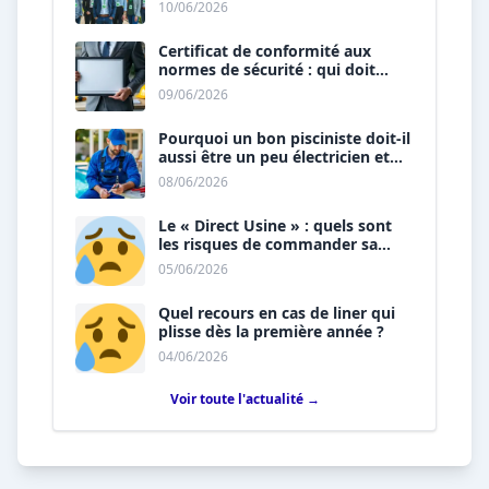
« vert » ?
10/06/2026
Certificat de conformité aux
normes de sécurité : qui doit
vous le délivrer ?
09/06/2026
Pourquoi un bon pisciniste doit-il
aussi être un peu électricien et
plombier ?
08/06/2026
Le « Direct Usine » : quels sont
les risques de commander sa
piscine sans installateur ?
05/06/2026
Quel recours en cas de liner qui
plisse dès la première année ?
04/06/2026
Voir toute l'actualité →