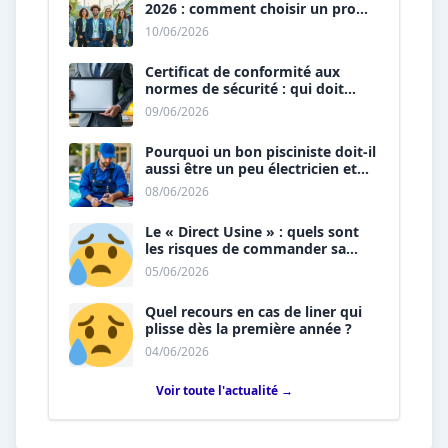
2026 : comment choisir un pro
« vert » ?
10/06/2026
Certificat de conformité aux
normes de sécurité : qui doit
vous le délivrer ?
09/06/2026
Pourquoi un bon pisciniste doit-il
aussi être un peu électricien et
plombier ?
08/06/2026
Le « Direct Usine » : quels sont
les risques de commander sa
piscine sans installateur ?
05/06/2026
Quel recours en cas de liner qui
plisse dès la première année ?
04/06/2026
Voir toute l'actualité →