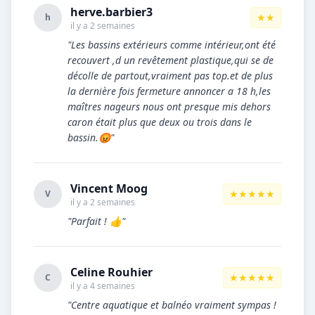
herve.barbier3
★★
h
il y a 2 semaines
"Les bassins extérieurs comme intérieur,ont été
recouvert ,d un revêtement plastique,qui se de
décolle de partout,vraiment pas top.et de plus
la dernière fois fermeture annoncer a 18 h,les
maîtres nageurs nous ont presque mis dehors
caron était plus que deux ou trois dans le
bassin.😡"
Vincent Moog
★★★★★
V
il y a 2 semaines
"Parfait ! 👍"
Celine Rouhier
★★★★★
C
il y a 4 semaines
"Centre aquatique et balnéo vraiment sympas !