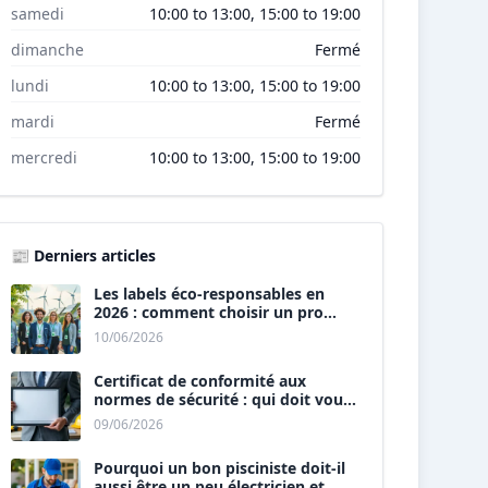
samedi
10:00 to 13:00, 15:00 to 19:00
dimanche
Fermé
lundi
10:00 to 13:00, 15:00 to 19:00
mardi
Fermé
mercredi
10:00 to 13:00, 15:00 to 19:00
📰 Derniers articles
Les labels éco-responsables en
2026 : comment choisir un pro
« vert » ?
10/06/2026
Certificat de conformité aux
normes de sécurité : qui doit vous
le délivrer ?
09/06/2026
Pourquoi un bon pisciniste doit-il
aussi être un peu électricien et