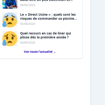
plombier ?
08/06/2026
Le « Direct Usine » : quels sont les
risques de commander sa piscine
sans installateur ?
05/06/2026
Quel recours en cas de liner qui
plisse dès la première année ?
04/06/2026
Voir toute l'actualité →