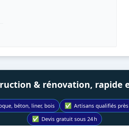
struction & rénovation, rapide
✅
oque, béton, liner, bois
Artisans qualifiés prè
✅
Devis gratuit sous 24 h