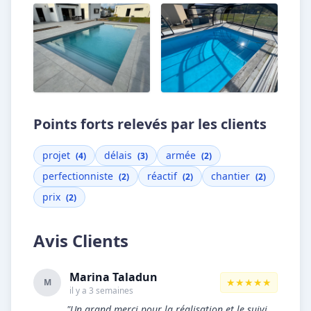
Points forts relevés par les clients
projet
délais
armée
(4)
(3)
(2)
perfectionniste
réactif
chantier
(2)
(2)
(2)
prix
(2)
Avis Clients
Marina Taladun
★★★★★
M
il y a 3 semaines
"Un grand merci pour la réalisation et le suivi