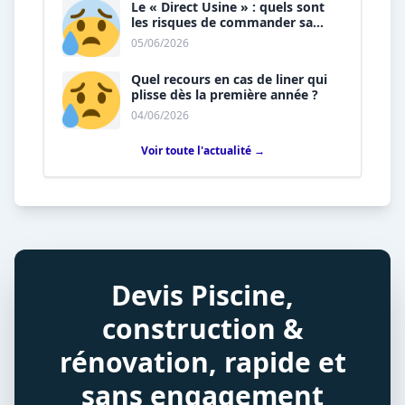
Le « Direct Usine » : quels sont
les risques de commander sa
piscine sans installateur ?
05/06/2026
Quel recours en cas de liner qui
plisse dès la première année ?
04/06/2026
Voir toute l'actualité →
Devis Piscine,
construction &
rénovation, rapide et
sans engagement