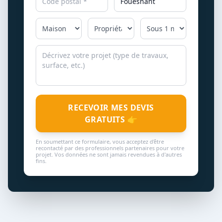
RECEVOIR MES DEVIS
GRATUITS 👉
En soumettant ce formulaire, vous acceptez d'être
recontacté par des professionnels partenaires pour votre
projet. Vos données ne sont jamais revendues à d'autres
fins.