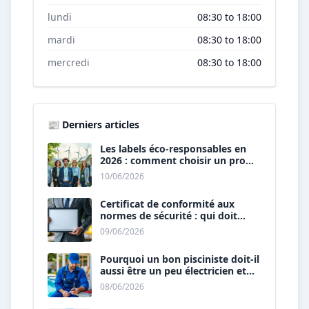
lundi
08:30 to 18:00
mardi
08:30 to 18:00
mercredi
08:30 to 18:00
📰 Derniers articles
Les labels éco-responsables en
2026 : comment choisir un pro
« vert » ?
10/06/2026
Certificat de conformité aux
normes de sécurité : qui doit
vous le délivrer ?
09/06/2026
Pourquoi un bon pisciniste doit-il
aussi être un peu électricien et
plombier ?
08/06/2026