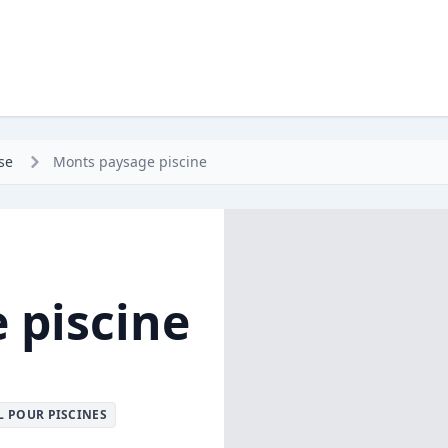
se
Monts paysage piscine
 piscine
L POUR PISCINES