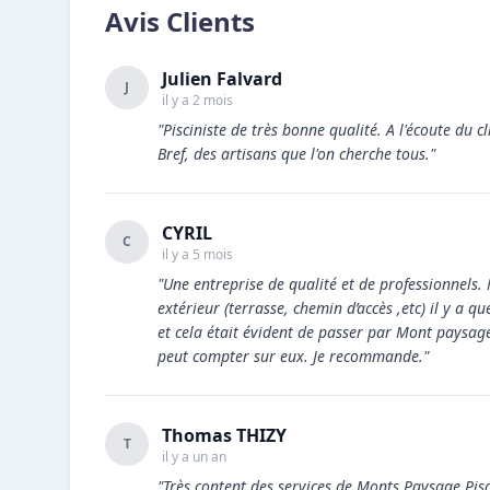
Avis Clients
Julien Falvard
J
il y a 2 mois
"Pisciniste de très bonne qualité. A l'écoute du c
Bref, des artisans que l'on cherche tous."
CYRIL
C
il y a 5 mois
"Une entreprise de qualité et de professionnels
extérieur (terrasse, chemin d’accès ,etc) il y a 
et cela était évident de passer par Mont paysage 
peut compter sur eux. Je recommande."
Thomas THIZY
T
il y a un an
"Très content des services de Monts Paysage Pisc