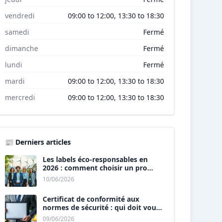
vendredi
09:00 to 12:00, 13:30 to 18:30
samedi
Fermé
dimanche
Fermé
lundi
Fermé
mardi
09:00 to 12:00, 13:30 to 18:30
mercredi
09:00 to 12:00, 13:30 to 18:30
📰 Derniers articles
Les labels éco-responsables en
2026 : comment choisir un pro
« vert » ?
10/06/2026
Certificat de conformité aux
normes de sécurité : qui doit vous
le délivrer ?
09/06/2026