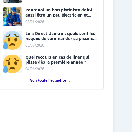
Pourquoi un bon pisciniste doit-il
aussi être un peu électricien et
plombier ?
08/06/2026
Le « Direct Usine » : quels sont les
risques de commander sa piscine
sans installateur ?
05/06/2026
Quel recours en cas de liner qui
plisse dès la première année ?
04/06/2026
Voir toute l'actualité →