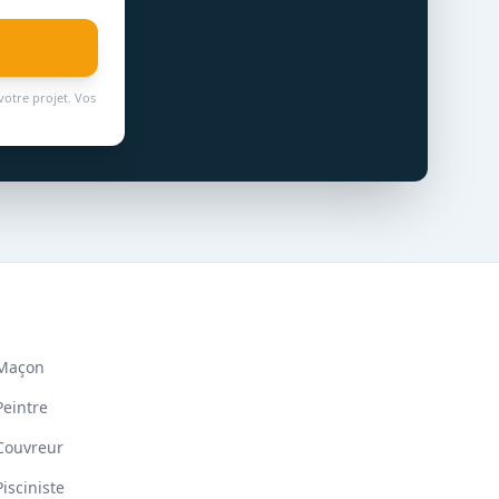
votre projet. Vos
Maçon
Peintre
Couvreur
Pisciniste