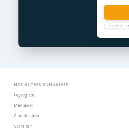
En soumettant ce
données ne sont 
NOS AUTRES ANNUAIRES
Paysagiste
Menuisier
Climatisation
Carreleur