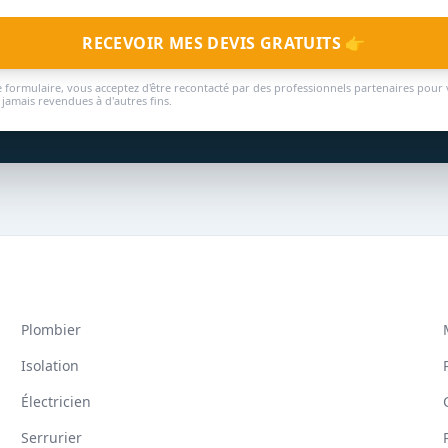
RECEVOIR MES DEVIS GRATUITS 👉
 formulaire, vous acceptez d'être recontacté par des professionnels partenaires pour 
jamais revendues à d'autres fins.
Plombier
Isolation
Électricien
Serrurier