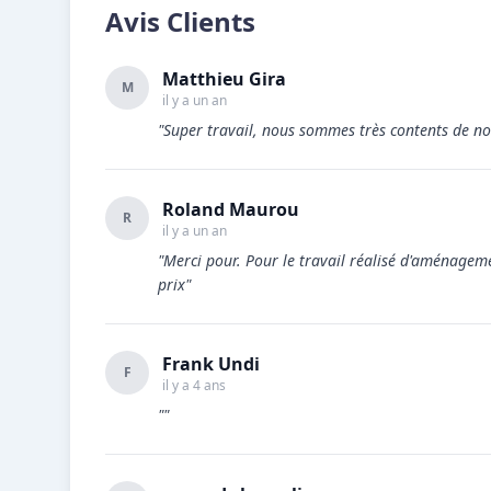
Avis Clients
Matthieu Gira
M
il y a un an
"Super travail, nous sommes très contents de not
Roland Maurou
R
il y a un an
"Merci pour. Pour le travail réalisé d'aménagem
prix"
Frank Undi
F
il y a 4 ans
""