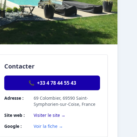
Contacter
📞
+33 4 78 44 55 43
Adresse :
69 Colombier, 69590 Saint-
Symphorien-sur-Coise, France
Site web :
Visiter le site →
Google :
Voir la fiche →