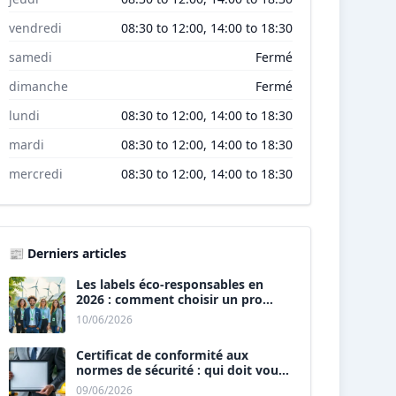
vendredi
08:30 to 12:00, 14:00 to 18:30
samedi
Fermé
dimanche
Fermé
lundi
08:30 to 12:00, 14:00 to 18:30
mardi
08:30 to 12:00, 14:00 to 18:30
mercredi
08:30 to 12:00, 14:00 to 18:30
📰 Derniers articles
Les labels éco-responsables en
2026 : comment choisir un pro
« vert » ?
10/06/2026
Certificat de conformité aux
normes de sécurité : qui doit vous
le délivrer ?
09/06/2026