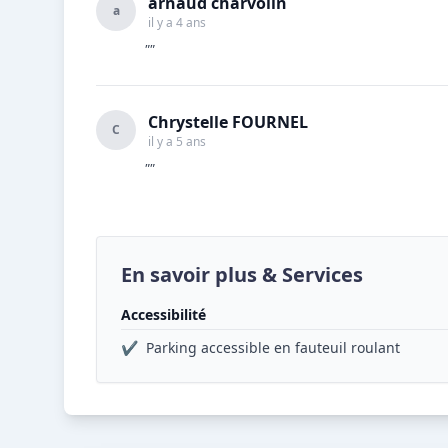
arnaud charvolin
a
il y a 4 ans
""
Chrystelle FOURNEL
C
il y a 5 ans
""
En savoir plus & Services
Accessibilité
✔
Parking accessible en fauteuil roulant