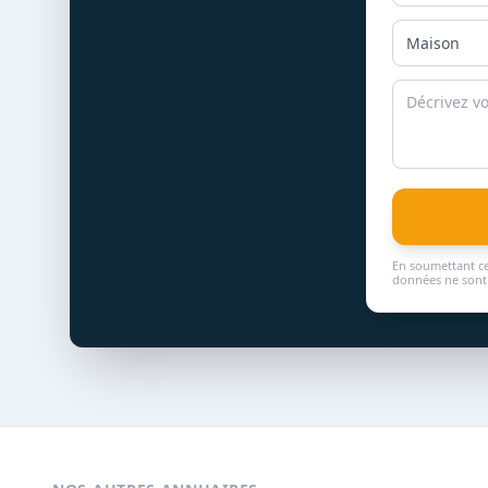
En soumettant ce
données ne sont 