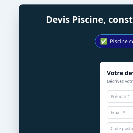
Devis Piscine, con
✅
Piscine c
Votre dev
Décrivez votr