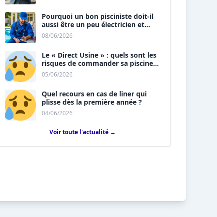
Pourquoi un bon pisciniste doit-il
aussi être un peu électricien et
plombier ?
08/06/2026
Le « Direct Usine » : quels sont les
risques de commander sa piscine
sans installateur ?
05/06/2026
Quel recours en cas de liner qui
plisse dès la première année ?
04/06/2026
Voir toute l'actualité →