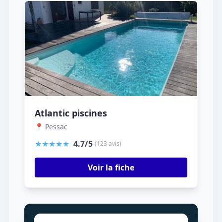
Atlantic piscines
📍 Pessac
★★★★★
4.7/5
(123 avis)
Voir la fiche