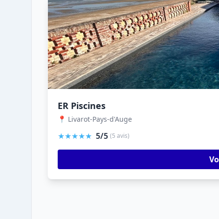
ER Piscines
📍 Livarot-Pays-d'Auge
★★★★★
5/5
(5 avis)
Vo