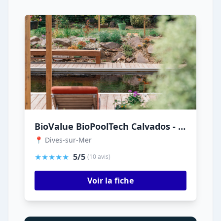
BioValue BioPoolTech Calvados - piscine naturelle en bois immergé et filtration biologique connectée
📍 Dives-sur-Mer
★★★★★
5/5
(10 avis)
Voir la fiche