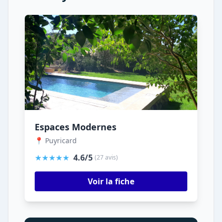
Espaces Modernes
📍 Puyricard
★★★★★
4.6/5
(27 avis)
Voir la fiche