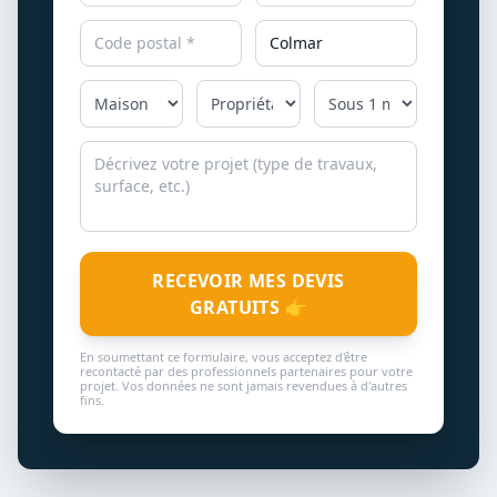
RECEVOIR MES DEVIS
GRATUITS 👉
En soumettant ce formulaire, vous acceptez d'être
recontacté par des professionnels partenaires pour votre
projet. Vos données ne sont jamais revendues à d'autres
fins.