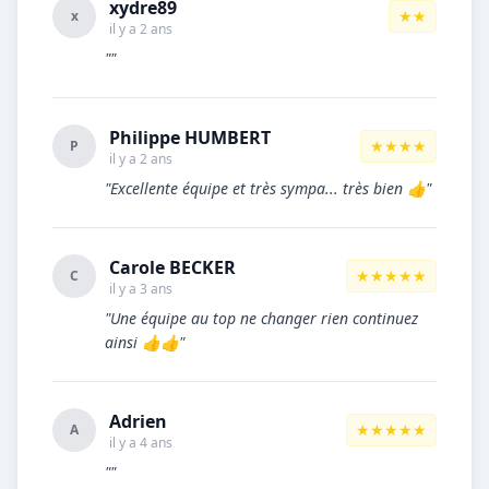
xydre89
★★
x
il y a 2 ans
""
Philippe HUMBERT
★★★★
P
il y a 2 ans
"Excellente équipe et très sympa... très bien 👍"
Carole BECKER
★★★★★
C
il y a 3 ans
"Une équipe au top ne changer rien continuez
ainsi 👍👍"
Adrien
★★★★★
A
il y a 4 ans
""