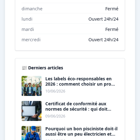
dimanche
Fermé
lundi
Ouvert 24h/24
mardi
Fermé
mercredi
Ouvert 24h/24
📰 Derniers articles
Les labels éco-responsables en
2026 : comment choisir un pro
« vert » ?
10/06/2026
Certificat de conformité aux
normes de sécurité : qui doit
vous le délivrer ?
09/06/2026
Pourquoi un bon pisciniste doit-il
aussi être un peu électricien et
plombier ?