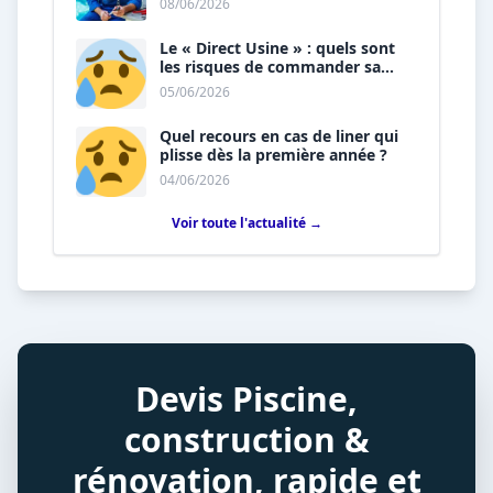
08/06/2026
Le « Direct Usine » : quels sont
les risques de commander sa
piscine sans installateur ?
05/06/2026
Quel recours en cas de liner qui
plisse dès la première année ?
04/06/2026
Voir toute l'actualité →
Devis Piscine,
construction &
rénovation, rapide et