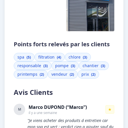
Points forts relevés par les clients
spa
filtration
chlore
(5)
(4)
(3)
responsable
pompe
chantier
(3)
(3)
(3)
printemps
vendeur
prix
(2)
(2)
(2)
Avis Clients
Marco DUPOND (“Marco”)
★
M
il y a une semaine
"Je viens acheter des produits d entretien car
mon spa est vert : verdict rien a ajouter sauf du