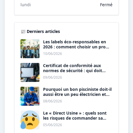
lundi
Fermé
📰 Derniers articles
Les labels éco-responsables en
2026 : comment choisir un pro
« vert » ?
10/06/2026
Certificat de conformité aux
normes de sécurité : qui doit
vous le délivrer ?
09/06/2026
Pourquoi un bon pisciniste doit-il
aussi être un peu électricien et
plombier ?
08/06/2026
Le « Direct Usine » : quels sont
les risques de commander sa
piscine sans installateur ?
05/06/2026