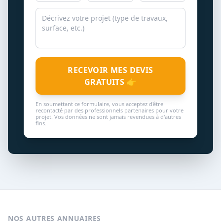
RECEVOIR MES DEVIS
GRATUITS 👉
En soumettant ce formulaire, vous acceptez d'être
recontacté par des professionnels partenaires pour votre
projet. Vos données ne sont jamais revendues à d'autres
fins.
NOS AUTRES ANNUAIRES