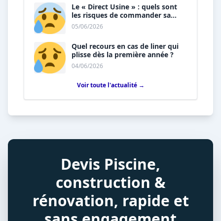
Le « Direct Usine » : quels sont
les risques de commander sa
piscine sans installateur ?
05/06/2026
Quel recours en cas de liner qui
plisse dès la première année ?
04/06/2026
Voir toute l'actualité →
Devis Piscine,
construction &
rénovation, rapide et
sans engagement