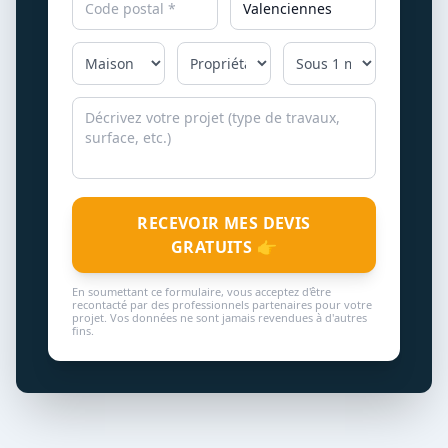
RECEVOIR MES DEVIS
GRATUITS 👉
En soumettant ce formulaire, vous acceptez d'être
recontacté par des professionnels partenaires pour votre
projet. Vos données ne sont jamais revendues à d'autres
fins.