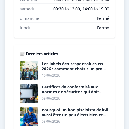
samedi
09:30 to 12:00, 14:00 to 19:00
dimanche
Fermé
lundi
Fermé
📰 Derniers articles
Les labels éco-responsables en
2026 : comment choisir un pro
« vert » ?
10/06/2026
Certificat de conformité aux
normes de sécurité : qui doit
vous le délivrer ?
09/06/2026
Pourquoi un bon pisciniste doit-il
aussi être un peu électricien et
plombier ?
08/06/2026