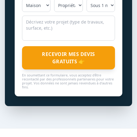
RECEVOIR MES DEVIS
GRATUITS 👉
En soumettant ce formulaire, vous acceptez d'être
recontacté par des professionnels partenaires pour votre
projet. Vos données ne sont jamais revendues à d'autres
fins.