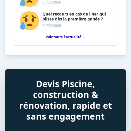
piscine sans installateur ?
05/06/2026
Quel recours en cas de liner qui
plisse dès la première année ?
04/06/2026
Voir toute l'actualité →
Devis Piscine,
construction &
rénovation, rapide et
sans engagement