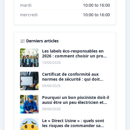
mardi
10:00 to 16:00
mercredi
10:00 to 16:00
📰 Derniers articles
Les labels éco-responsables en
2026 : comment choisir un pro
« vert » ?
10/06/2026
Certificat de conformité aux
normes de sécurité : qui doit
vous le délivrer ?
09/06/2026
Pourquoi un bon pisciniste doit-il
aussi être un peu électricien et
plombier ?
08/06/2026
Le « Direct Usine » : quels sont
les risques de commander sa