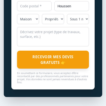
RECEVOIR MES DEVIS
GRATUITS 👉
En soumettant ce formulaire, vous acceptez d'être
recontacté par des professionnels partenaires pour votre
projet. Vos données ne sont jamais revendues à d'autres
fins.