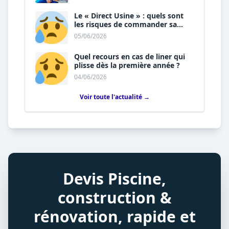
Le « Direct Usine » : quels sont
les risques de commander sa
piscine sans installateur ?
05/06/2026
Quel recours en cas de liner qui
plisse dès la première année ?
04/06/2026
Voir toute l'actualité →
Devis Piscine,
construction &
rénovation, rapide et