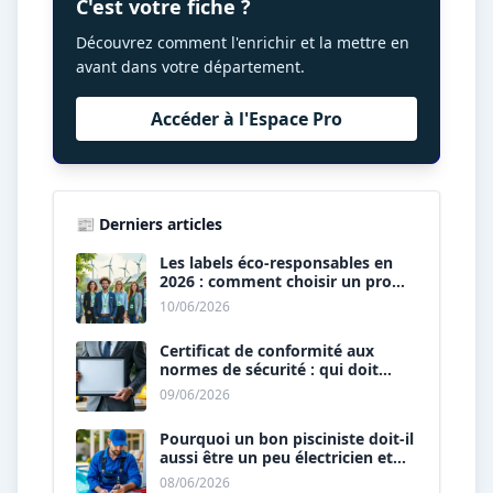
C'est votre fiche ?
Découvrez comment l'enrichir et la mettre en
avant dans votre département.
Accéder à l'Espace Pro
📰 Derniers articles
Les labels éco-responsables en
2026 : comment choisir un pro
« vert » ?
10/06/2026
Certificat de conformité aux
normes de sécurité : qui doit
vous le délivrer ?
09/06/2026
Pourquoi un bon pisciniste doit-il
aussi être un peu électricien et
plombier ?
08/06/2026