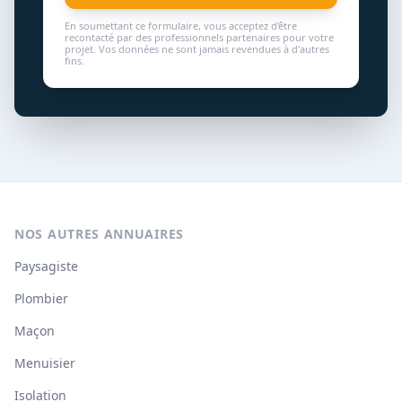
En soumettant ce formulaire, vous acceptez d'être
recontacté par des professionnels partenaires pour votre
projet. Vos données ne sont jamais revendues à d'autres
fins.
NOS AUTRES ANNUAIRES
Paysagiste
Plombier
Maçon
Menuisier
Isolation