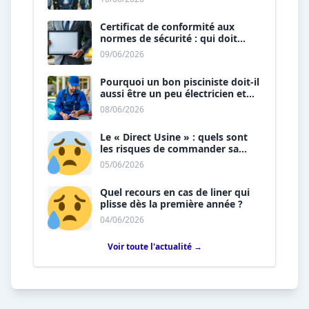
Certificat de conformité aux
normes de sécurité : qui doit
vous le délivrer ?
09/06/2026
Pourquoi un bon pisciniste doit-il
aussi être un peu électricien et
plombier ?
08/06/2026
Le « Direct Usine » : quels sont
les risques de commander sa
piscine sans installateur ?
05/06/2026
Quel recours en cas de liner qui
plisse dès la première année ?
04/06/2026
Voir toute l'actualité →