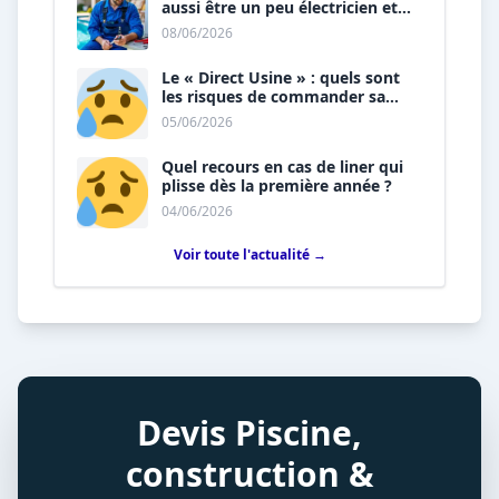
aussi être un peu électricien et
plombier ?
08/06/2026
Le « Direct Usine » : quels sont
les risques de commander sa
piscine sans installateur ?
05/06/2026
Quel recours en cas de liner qui
plisse dès la première année ?
04/06/2026
Voir toute l'actualité →
Devis Piscine,
construction &