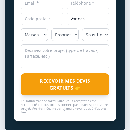
RECEVOIR MES DEVIS
GRATUITS 👉
En soumettant ce formulaire, vous acceptez d'être
recontacté par des professionnels partenaires pour votre
projet. Vos données ne sont jamais revendues à d'autres
fins.