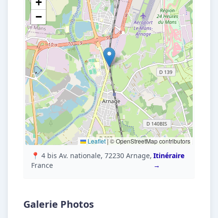
+
−
Leaflet
|
© OpenStreetMap contributors
📍 4 bis Av. nationale, 72230 Arnage,
Itinéraire
France
→
Galerie Photos