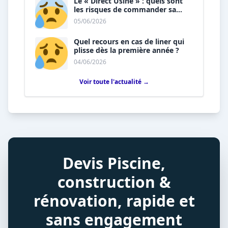
Le « Direct Usine » : quels sont
les risques de commander sa
piscine sans installateur ?
05/06/2026
Quel recours en cas de liner qui
plisse dès la première année ?
04/06/2026
Voir toute l'actualité →
Devis Piscine,
construction &
rénovation, rapide et
sans engagement