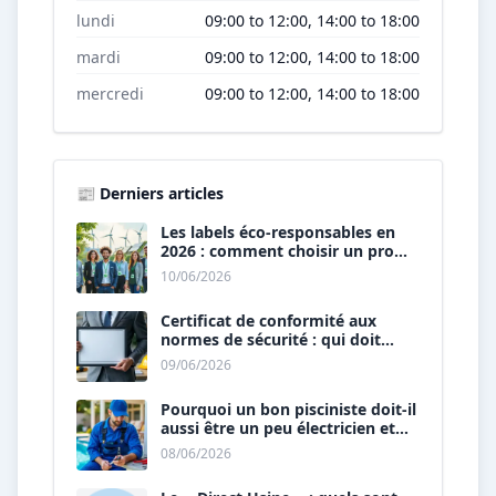
lundi
09:00 to 12:00, 14:00 to 18:00
mardi
09:00 to 12:00, 14:00 to 18:00
mercredi
09:00 to 12:00, 14:00 to 18:00
📰 Derniers articles
Les labels éco-responsables en
2026 : comment choisir un pro
« vert » ?
10/06/2026
Certificat de conformité aux
normes de sécurité : qui doit
vous le délivrer ?
09/06/2026
Pourquoi un bon pisciniste doit-il
aussi être un peu électricien et
plombier ?
08/06/2026