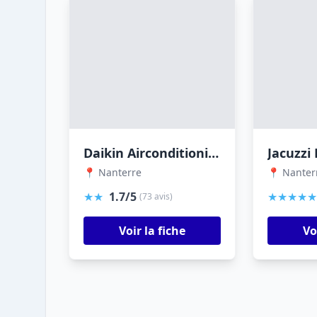
Daikin Airconditioning France - Siège Social
📍 Nanterre
📍 Nanter
★★
1.7/5
★★★★★
(73 avis)
Voir la fiche
Vo