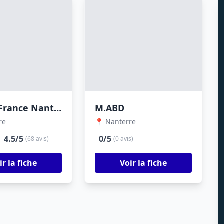
Jacuzzi France Nanterre
M.ABD
re
📍 Nanterre
4.5/5
0/5
(68 avis)
(0 avis)
ir la fiche
Voir la fiche