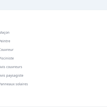
Maçon
Peintre
Couvreur
Pisciniste
Avis couvreurs
Avis paysagiste
Panneaux solaires