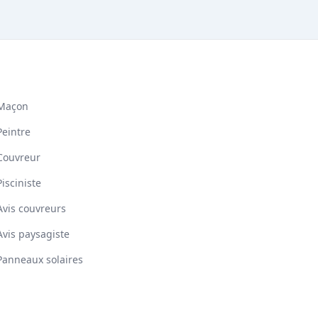
Maçon
Peintre
Couvreur
Pisciniste
Avis couvreurs
Avis paysagiste
Panneaux solaires