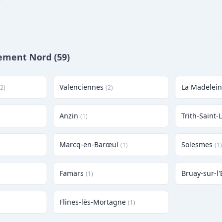
tement Nord (59)
Valenciennes
La Madelei
(2)
(2)
Anzin
Trith-Saint-
(1)
Marcq-en-Barœul
Solesmes
(1)
(1)
Famars
Bruay-sur-l'
(1)
Flines-lès-Mortagne
(1)