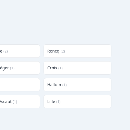
ne
Roncq
(2)
(2)
Léger
Croix
(1)
(1)
Halluin
(1)
Escaut
Lille
(1)
(1)