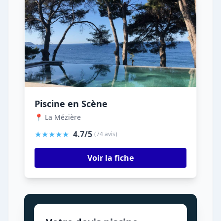
Piscine en Scène
📍 La Mézière
★★★★★
4.7/5
(74 avis)
Voir la fiche