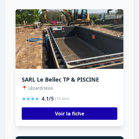
SARL Le Bellec TP & PISCINE
📍 Lézardrieux
★★★★
4.1/5
(14 avis)
Voir la fiche