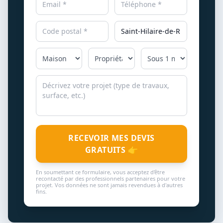
RECEVOIR MES DEVIS
GRATUITS 👉
En soumettant ce formulaire, vous acceptez d'être
recontacté par des professionnels partenaires pour votre
projet. Vos données ne sont jamais revendues à d'autres
fins.