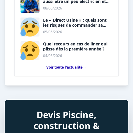
aussi être un peu électricien et
plombier ?
08/06/2026
Le « Direct Usine » : quels sont
les risques de commander sa
piscine sans installateur ?
05/06/2026
Quel recours en cas de liner qui
plisse dès la première année ?
04/06/2026
Voir toute l'actualité →
Devis Piscine,
construction &