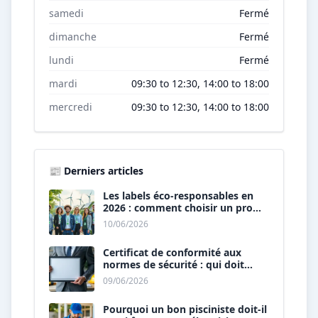
samedi
Fermé
dimanche
Fermé
lundi
Fermé
mardi
09:30 to 12:30, 14:00 to 18:00
mercredi
09:30 to 12:30, 14:00 to 18:00
📰 Derniers articles
Les labels éco-responsables en
2026 : comment choisir un pro
« vert » ?
10/06/2026
Certificat de conformité aux
normes de sécurité : qui doit
vous le délivrer ?
09/06/2026
Pourquoi un bon pisciniste doit-il