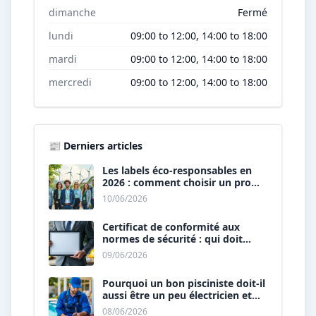
dimanche
Fermé
lundi
09:00 to 12:00, 14:00 to 18:00
mardi
09:00 to 12:00, 14:00 to 18:00
mercredi
09:00 to 12:00, 14:00 to 18:00
📰 Derniers articles
Les labels éco-responsables en
2026 : comment choisir un pro
« vert » ?
10/06/2026
Certificat de conformité aux
normes de sécurité : qui doit
vous le délivrer ?
09/06/2026
Pourquoi un bon pisciniste doit-il
aussi être un peu électricien et
plombier ?
08/06/2026