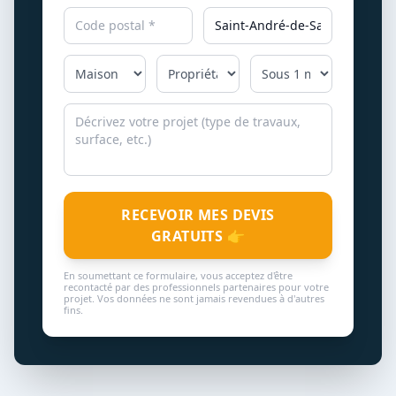
RECEVOIR MES DEVIS
GRATUITS 👉
En soumettant ce formulaire, vous acceptez d'être
recontacté par des professionnels partenaires pour votre
projet. Vos données ne sont jamais revendues à d'autres
fins.