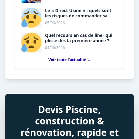
Le « Direct Usine » : quels sont
les risques de commander sa
piscine sans installateur ?
05/06/2026
Quel recours en cas de liner qui
plisse dès la première année ?
04/06/2026
Voir toute l'actualité →
Devis Piscine,
construction &
rénovation, rapide et