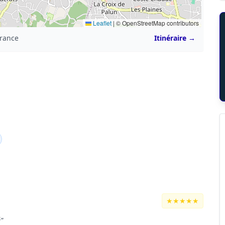
Leaflet
|
© OpenStreetMap contributors
France
Itinéraire →
★★★★★
é"