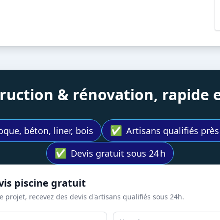
struction & rénovation, rapide
✅
oque, béton, liner, bois
Artisans qualifiés prè
✅
Devis gratuit sous 24 h
is piscine gratuit
e projet, recevez des devis d'artisans qualifiés sous 24h.