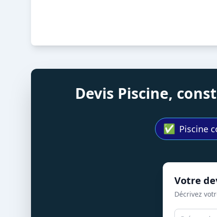
Devis Piscine, con
✅
Piscine c
Votre dev
Décrivez votr