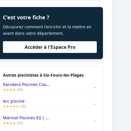
C'est votre fiche ?
Découvrez comment l'enrichir et la mettre en
avant dans votre département.
Accéder à l'Espace Pro
Autres piscinistes à Six-Fours-les-Plages
Karukera Piscines Courtages
→
★★★★
(98)
Arc piscine
→
★★★★★
(36)
Marinal Piscines 83 | Construction Piscine Béton Armé Mono Bloc
→
★★★★
(26)