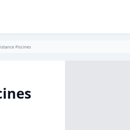
istance Piscines
cines