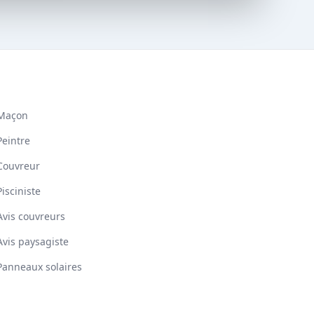
Maçon
Peintre
Couvreur
Pisciniste
Avis couvreurs
Avis paysagiste
Panneaux solaires