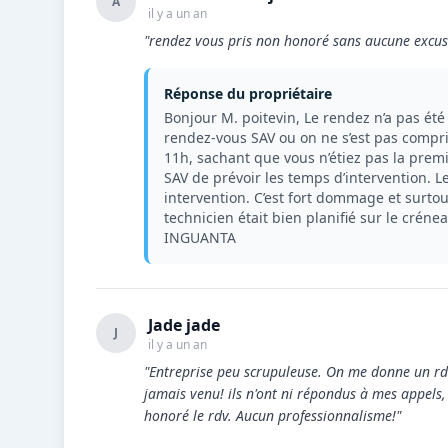
A
il y a un an
"rendez vous pris non honoré sans aucune excus
Réponse du propriétaire
Bonjour M. poitevin, Le rendez n’a pas ét
rendez-vous SAV ou on ne s’est pas compri
11h, sachant que vous n’étiez pas la premiè
SAV de prévoir les temps d’intervention. L
intervention. C’est fort dommage et surtou
technicien était bien planifié sur le créne
INGUANTA
Jade jade
J
il y a un an
"Entreprise peu scrupuleuse. On me donne un rd
jamais venu! ils n'ont ni répondus à mes appels,
honoré le rdv. Aucun professionnalisme!"