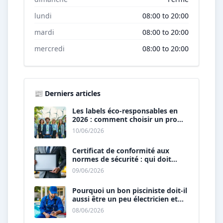
lundi
08:00 to 20:00
mardi
08:00 to 20:00
mercredi
08:00 to 20:00
📰 Derniers articles
Les labels éco-responsables en
2026 : comment choisir un pro
« vert » ?
10/06/2026
Certificat de conformité aux
normes de sécurité : qui doit
vous le délivrer ?
09/06/2026
Pourquoi un bon pisciniste doit-il
aussi être un peu électricien et
plombier ?
08/06/2026