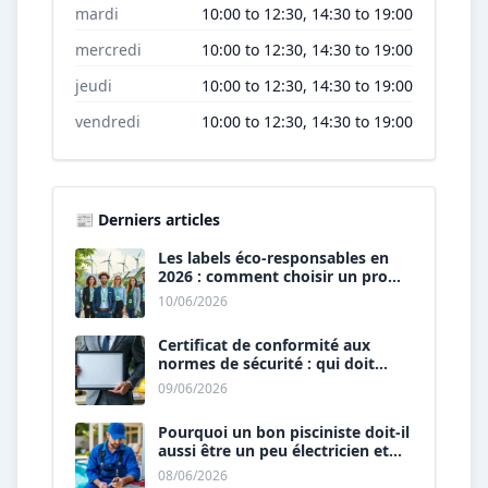
mardi
10:00 to 12:30, 14:30 to 19:00
mercredi
10:00 to 12:30, 14:30 to 19:00
jeudi
10:00 to 12:30, 14:30 to 19:00
vendredi
10:00 to 12:30, 14:30 to 19:00
📰 Derniers articles
Les labels éco-responsables en
2026 : comment choisir un pro
« vert » ?
10/06/2026
Certificat de conformité aux
normes de sécurité : qui doit
vous le délivrer ?
09/06/2026
Pourquoi un bon pisciniste doit-il
aussi être un peu électricien et
plombier ?
08/06/2026