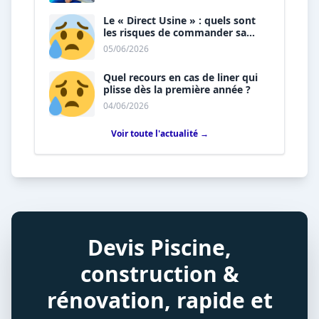
Le « Direct Usine » : quels sont
les risques de commander sa
piscine sans installateur ?
05/06/2026
Quel recours en cas de liner qui
plisse dès la première année ?
04/06/2026
Voir toute l'actualité →
Devis Piscine,
construction &
rénovation, rapide et