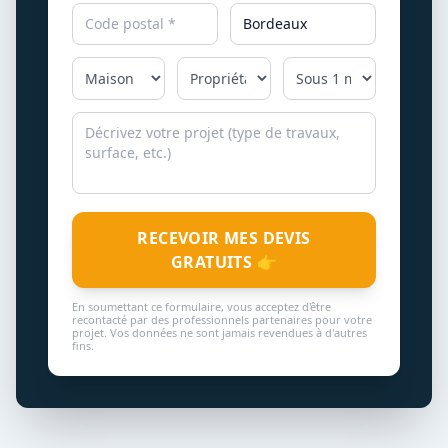
RECEVOIR MES DEVIS
GRATUITS 👉
En soumettant ce formulaire, vous acceptez d'être
recontacté par des professionnels partenaires pour votre
projet. Vos données ne sont jamais revendues à d'autres
fins.